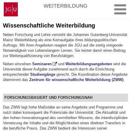
Zum
Johannes
WEITERBILDUNG
Inhalt
Gutenberg-
springen
Universität
Mainz
Wissenschaftliche Weiterbildung
Neben Forschung und Lehre versteht die Johannes Gutenberg-Universität
Mainz Weiterbildung als eine Kernaufgabe ihres bildungspolitischen
Auftrags. Mit ihren Angeboten reagiert die JGU auf die stetig steigende
Notwendigkeit von Lebenslangem Lernen. Sie leistet damit einen Beitrag
zur Weiterqualifizierung von Berufstätigen.
Neben einzelnen
Seminaren
und
Weiterbildungsangeboten
wird die
Universität dieser Aufgabe zunehmend auch durch die Einrichtung
entsprechender
Studiengänge
gerecht. Die Koordination dieser Angebote
übernimmt das
Zentrum für wissenschaftliche Weiterbildung (ZWW)
.
FORSCHUNGSBASIERT UND FORSCHUNGSNAH
Das ZWW legt hohe Maßstäbe an seine Angebote und Programme und
nutzt dabei konsequent die Potenziale der Universität: Die Aktualität und
den hohen Innovationsgrad des vermittelten Wissens, die interdisziplinäre
Vernetzung der Inhalte und die Möglichkeiten eines direkten Transfers in
die berufliche Praxis. Das ZWW bedient die Interessen seiner