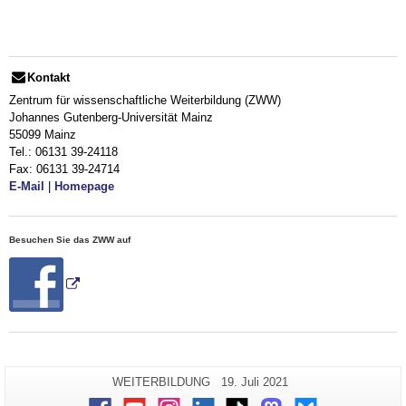
Kontakt
Zentrum für wissenschaftliche Weiterbildung (ZWW)
Johannes Gutenberg-Universität Mainz
55099 Mainz
Tel.: 06131 39-24118
Fax: 06131 39-24714
E-Mail
|
Homepage
Besuchen Sie das ZWW auf
Zusätzliche
Seiten-
Letzte
WEITERBILDUNG
19. Juli 2021
Name:
Aktualisierung:
Informationen